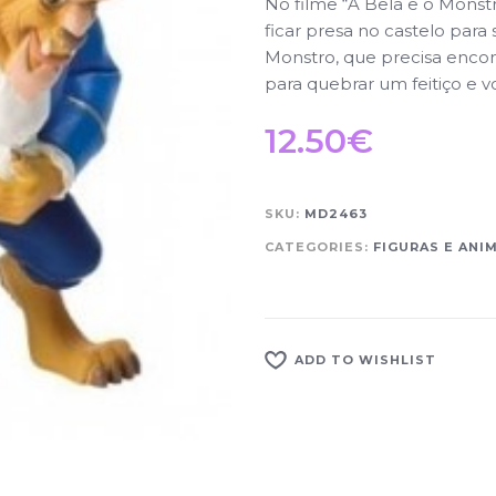
No filme “A Bela e o Monstr
ficar presa no castelo par
Monstro, que precisa encon
para quebrar um feitiço e vo
12.50
€
SKU:
MD2463
CATEGORIES:
FIGURAS E ANI
ADD TO WISHLIST