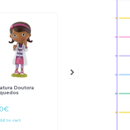
atura Doutora
Miniatura Princesa
nquedos
Rapunzel Flores –
Entrelaçados
0
€
9.00
€
dd to cart
Add to cart