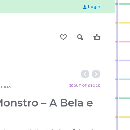
Login
OUT OF STOCK
TURAS
onstro – A Bela e