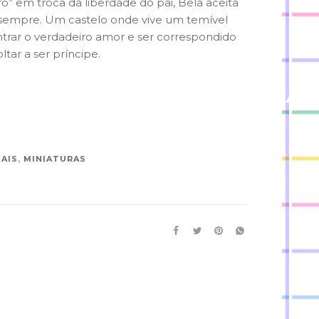
o” em troca da liberdade do pai, Bela aceita
a sempre. Um castelo onde vive um t
emível
trar o verdadeiro amor e ser correspondido
ltar a ser príncipe.
MAIS
,
MINIATURAS