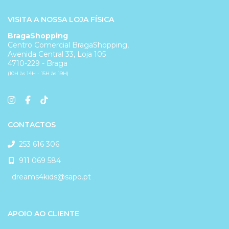
VISITA A NOSSA LOJA FÍSICA
BragaShopping
Centro Comercial BragaShopping,
Avenida Central 33, Loja 105
4710-229 - Braga
(10H às 14H - 15H às 19H)
CONTACTOS
253 616 306
911 069 584
dreams4kids@sapo.pt
APOIO AO CLIENTE