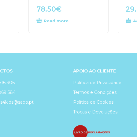
78.50
€
29
Read more
A
CTOS
APOIO AO CLIENTE
616 306
Política de Privacidade
069 584
Termos e Condições
4kids@sapo.pt
Política de Cookies
Trocas e Devoluções