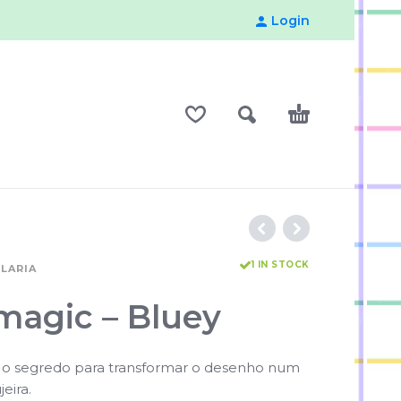
Login
1 IN STOCK
LARIA
magic – Bluey
é o segredo para transformar o desenho num
eira.