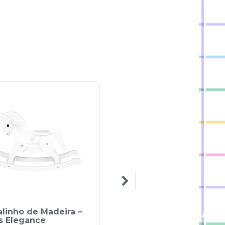
linho de Madeira –
Toucador De Beleza –
s Elegance
Giros World