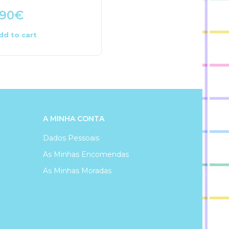
.90
€
48.00
€
dd to cart
Add to cart
A MINHA CONTA
Dados Pessoais
As Minhas Encomendas
As Minhas Moradas