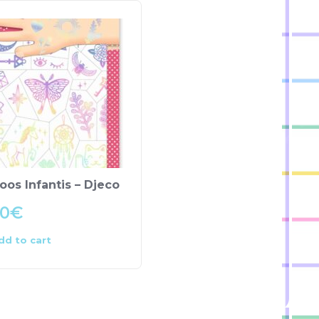
oos Infantis – Djeco
50
€
dd to cart