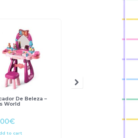
cador De Beleza –
Jogo Madeira
os World
Ganso/Calma – Sir
Wood
.00
€
26.90
€
dd to cart
Add to cart