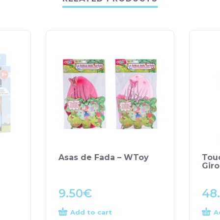
Asas de Fada – WToy
Tou
Gir
9.50
€
48
Add to cart
A