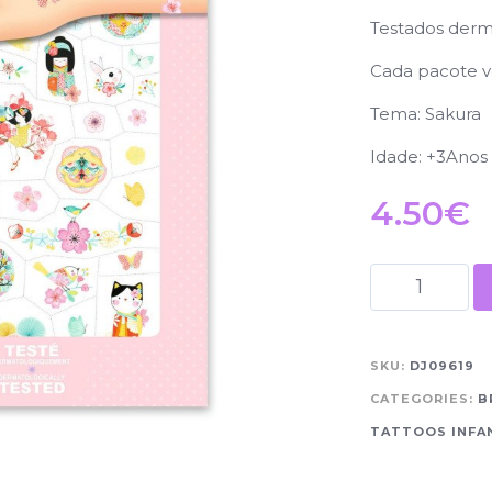
Testados derma
Cada pacote v
Tema: Sakura
Idade: +3Anos
4.50
€
SKU:
DJ09619
CATEGORIES:
B
TATTOOS INFA