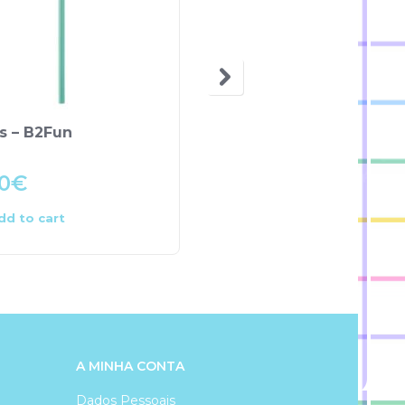
OUT OF STOCK
s – B2Fun
Set Papelaria –
Wednesday
0
€
9.90
€
dd to cart
Read more
A MINHA CONTA
Dados Pessoais