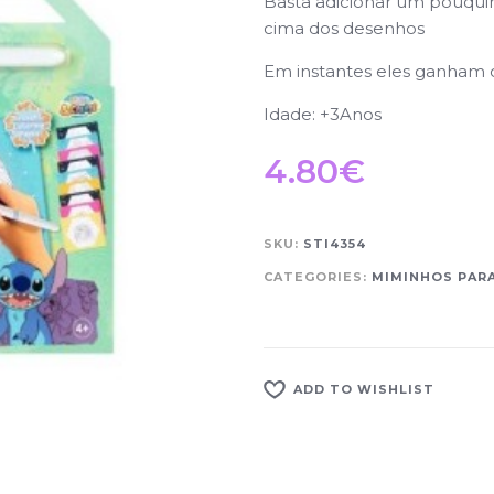
Basta adicionar um pouqui
cima dos desenhos
Em instantes eles ganham 
Idade: +3Anos
4.80
€
SKU:
STI4354
CATEGORIES:
MIMINHOS PARA
ADD TO WISHLIST