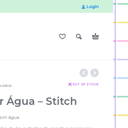
Login
OUT OF STOCK
LARIA
ir Água – Stitch
 com água