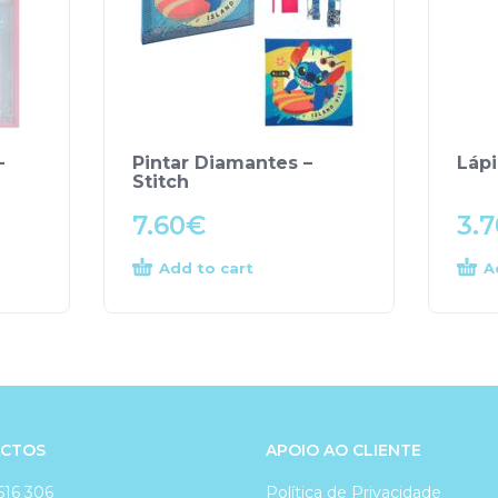
–
Pintar Diamantes –
Lápi
Stitch
7.60
€
3.7
Add to cart
A
CTOS
APOIO AO CLIENTE
616 306
Política de Privacidade