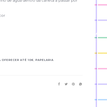
nho de água dentro da caneta a passar por
cor
 OFERECER ATÉ 10€
,
PAPELARIA