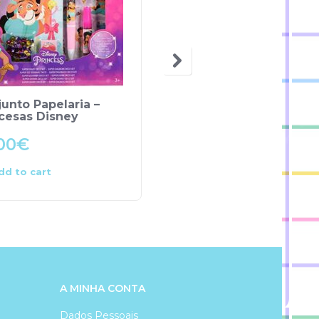
OUT OF STOCK
unto Papelaria –
Conjunto de Papelaria
cesas Disney
Minnie
00
€
7.80
€
dd to cart
Read more
A MINHA CONTA
Dados Pessoais