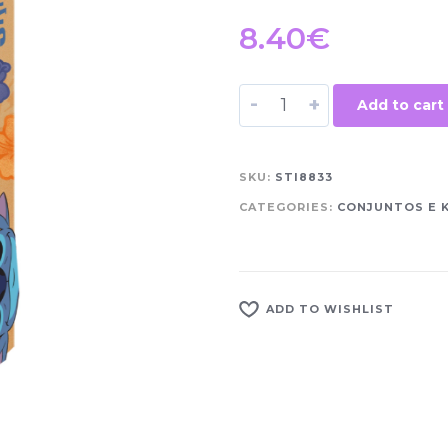
8.40
€
-
+
Add to cart
SKU:
STI8833
CATEGORIES:
CONJUNTOS E 
ADD TO WISHLIST