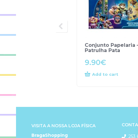
Conjunto Papelaria 
Patrulha Pata
9.90
€
Add to cart
CONTA
VISITA A NOSSA LOJA FÍSICA
BragaShopping
253 