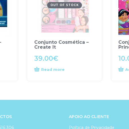
OUT OF STOCK
–
Conjunto Cosmética –
Conj
Create It
Prin
39.00
€
10.
Read more
A
CTOS
APOIO AO CLIENTE
616 306
Política de Privacidade