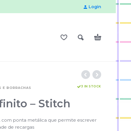
Login
3 IN STOCK
S E BORRACHAS
finito – Stitch
e, com ponta metálica que permite escrever
de de recargas