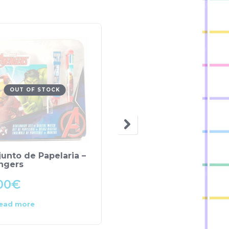
OUT OF STOCK
OUT OF STOCK
unto de Papelaria –
Conjunto de Papelaria
ngers
Minnie
00
€
7.80
€
ead more
Read more