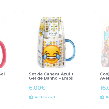
Gel
Set de Caneca Azul +
Conj
Gel de Banho – Emoji
Ave
6.00
€
16.
Add to cart
R