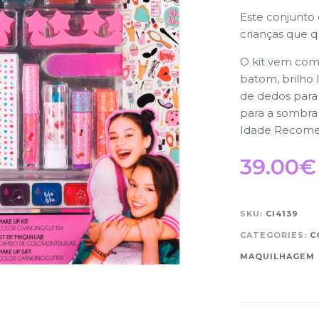
Este conjunto
crianças que q
O kit vem com:
batom, brilho 
de dedos para
para a sombra
Idade Recome
39.00
€
SKU:
CI4139
CATEGORIES:
C
MAQUILHAGEM