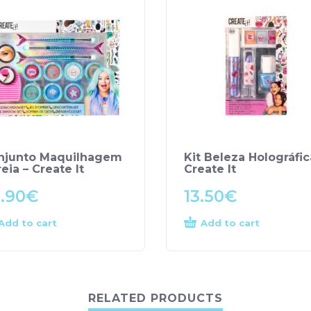
njunto Maquilhagem
Kit Beleza Holográfic
eia – Create It
Create It
.90
€
13.50
€
Add to cart
Add to cart
RELATED PRODUCTS