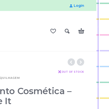
Login
OUT OF STOCK
AQUILHAGEM
nto Cosmética –
 It