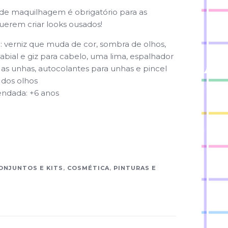
 de maquilhagem é obrigatório para as
uerem criar looks ousados!
 verniz que muda de cor, sombra de olhos,
labial e giz para cabelo, uma lima, espalhador
 as unhas, autocolan
tes para unhas e pincel
 dos olhos
ndada: +6 anos
ONJUNTOS E KITS
,
COSMÉTICA
,
PINTURAS E