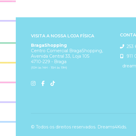
CONTA
VISITA A NOSSA LOJA FÍSICA
BragaShopping
253 
Centro Comercial BragaShopping,
911 
Avenida Central 33, Loja 105
4710-229 - Braga
dreams
(10H às 14H - 15H às 19H)
© Todos os direitos reservados. Dreams4Kids.