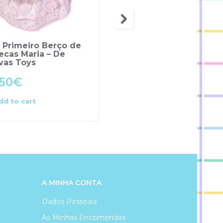
 Primeiro Berço de
Tattoos Infantis – Dje
ecas Maria – De
vas Toys
.50
€
4.50
€
dd to cart
Add to cart
A MINHA CONTA
Dados Pessoais
As Minhas Encomendas