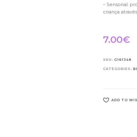
– Sensorial: p
criança através
7.00
€
SKU:
G161348
CATEGORIES:
B
ADD TO WI