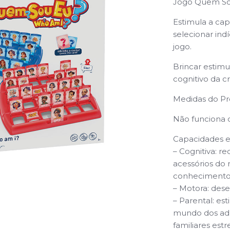
Jogo Quem Sou 
Estimula a ca
selecionar in
jogo.
Brincar estim
cognitivo da cr
Medidas do Pr
Não funciona c
Capacidades e
– Cognitiva: r
acessórios do 
conhecimento
– Motora: des
– Parental: es
mundo dos adul
familiares estr