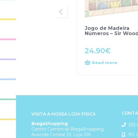
Jogo de Madeira
Números – Sir Woo
24.90
€
Read more
CONTA
VISITA A NOSSA LOJA FÍSICA
BragaShopping
253 
Centro Comercial BragaShopping,
911 
Avenida Central 33, Loja 105