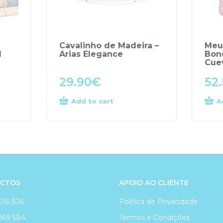
Cavalinho de Madeira –
Meu
d
Arias Elegance
Bon
Cue
29.90
€
52
Add to cart
A
CTOS
APOIO AO CLIENTE
616 306
Política de Privacidade
069 584
Termos e Condições