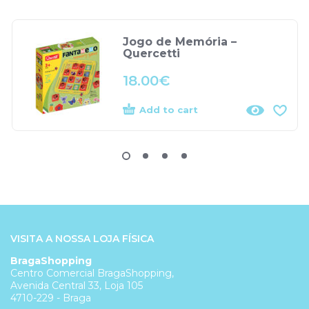
Jogo de Memória –
Quercetti
18.00
€
Add to cart
VISITA A NOSSA LOJA FÍSICA
BragaShopping
Centro Comercial BragaShopping,
Avenida Central 33, Loja 105
4710-229 - Braga