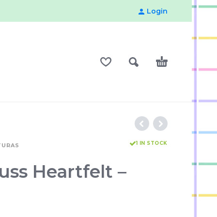
Login
1 IN STOCK
TURAS
uss Heartfelt –