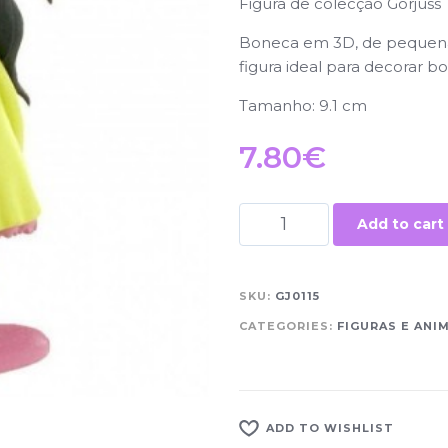
Figura de colecção Gorjuss
Boneca em 3D, de pequena
figura ideal para decorar b
Tamanho: 9.1 cm
7.80
€
Add to cart
SKU:
GJ0115
CATEGORIES:
FIGURAS E ANI
ADD TO WISHLIST