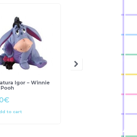
atura Igor – Winnie
Miniatura Zangado –
 Pooh
Branca de Neve
0
€
7.00
€
dd to cart
Add to cart