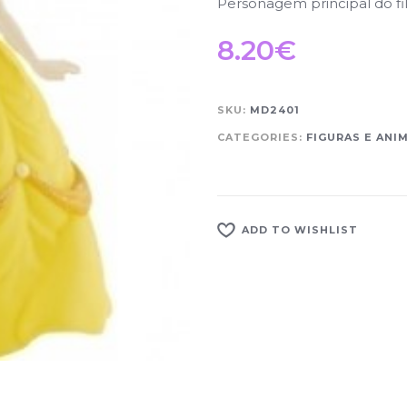
Personagem principal do fi
8.20
€
SKU:
MD2401
CATEGORIES:
FIGURAS E ANI
ADD TO WISHLIST