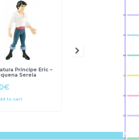
atura Príncipe Eric –
Frozen Set 2 Peças –
equena Sereia
Frozen
0
€
10.00
€
dd to cart
Add to cart