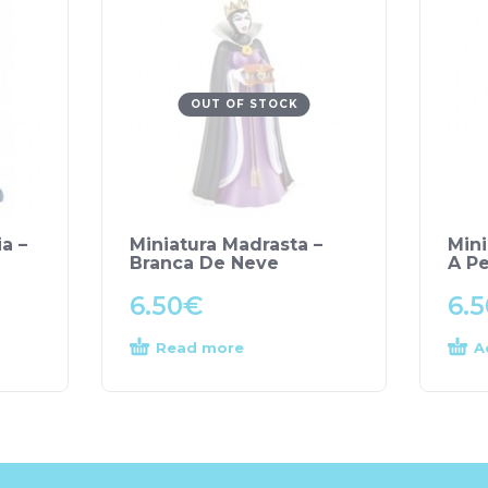
OUT OF STOCK
ia –
Miniatura Madrasta –
Mini
Branca De Neve
A P
6.50
€
6.5
Read more
A