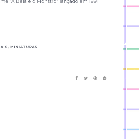
lme “A Bela e o Monstro” lançado em 1991
MAIS
,
MINIATURAS