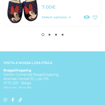
7.00
€
Select options
VISITA A NOSSA LOJA FÍSICA
BragaShopping
Centro Comercial BragaShopping,
Avenida Central 33, Loja 105
4710-229 - Braga
(10H às 14H - 15H às 19H)