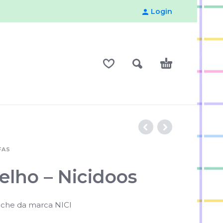
Login
FAS
elho – Nicidoos
uche da marca NICI