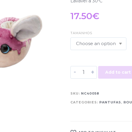
Lavável a 30ºC
17.50
€
TAMANHOS
-
+
Add to cart
SKU:
NC40058
CATEGORIES:
PANTUFAS
,
ROU