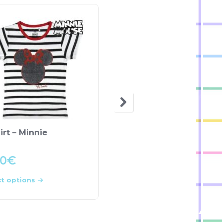
irt – Minnie
T-shirt Rapunzel –
Princesas Disney
90
€
8.50
€
ct options
Select options