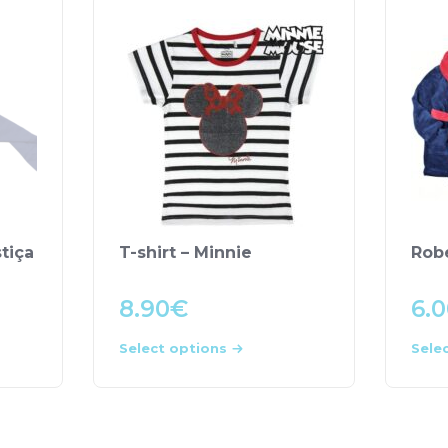
tiça
T-shirt – Minnie
Robe
8.90
€
6.
Select options
Sele