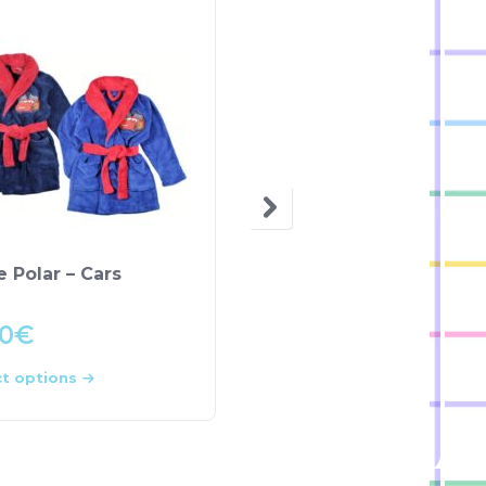
 Polar – Cars
T-shirt – Minnie
00
€
7.90
€
ct options
Select options