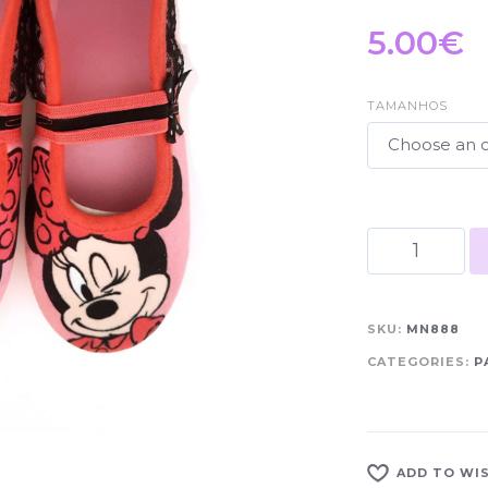
5.00
€
TAMANHOS
SKU:
MN888
CATEGORIES:
P
ADD TO WI