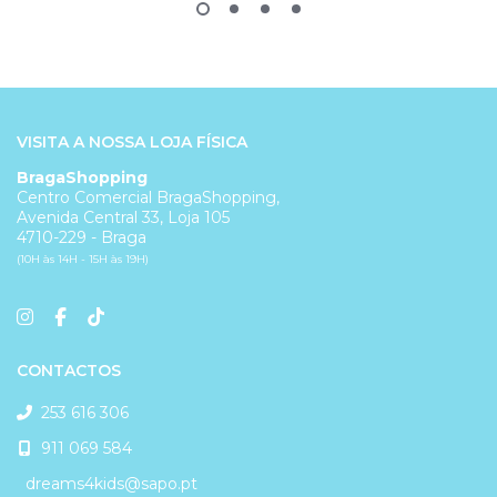
VISITA A NOSSA LOJA FÍSICA
BragaShopping
Centro Comercial BragaShopping,
Avenida Central 33, Loja 105
4710-229 - Braga
(10H às 14H - 15H às 19H)
CONTACTOS
253 616 306
911 069 584
dreams4kids@sapo.pt