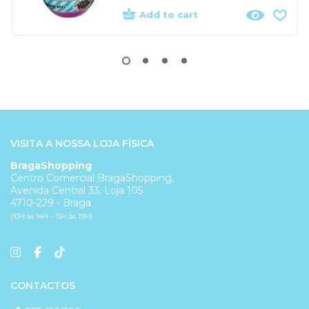
Add to cart
VISITA A NOSSA LOJA FÍSICA
BragaShopping
Centro Comercial BragaShopping,
Avenida Central 33, Loja 105
4710-229 - Braga
(10H às 14H - 15H às 19H)
CONTACTOS