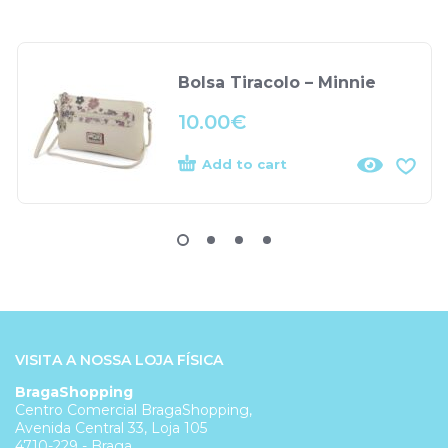
Bolsa Tiracolo – Minnie
10.00
€
Add to cart
VISITA A NOSSA LOJA FÍSICA
BragaShopping
Centro Comercial BragaShopping,
Avenida Central 33, Loja 105
4710-229 - Braga