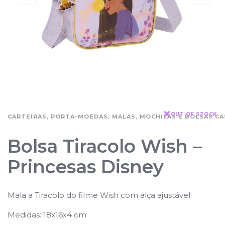
OUT OF STOCK
CARTEIRAS, PORTA-MOEDAS, MALAS, MOCHILAS E BOLSAS CA
Bolsa Tiracolo Wish –
Princesas Disney
Mala a Tiracolo do filme Wish com alça ajustável
Medidas: 18x16x4 cm