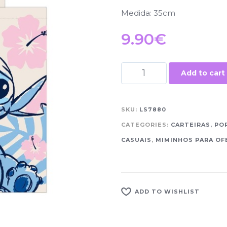
Medida: 35cm
9.90
€
Add to cart
SKU:
LS7880
CATEGORIES:
CARTEIRAS, PO
CASUAIS
,
MIMINHOS PARA OF
ADD TO WISHLIST