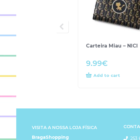
Carteira Miau – NICI
9.99
€
Add to cart
CONTA
VISITA A NOSSA LOJA FÍSICA
BragaShopping
253 