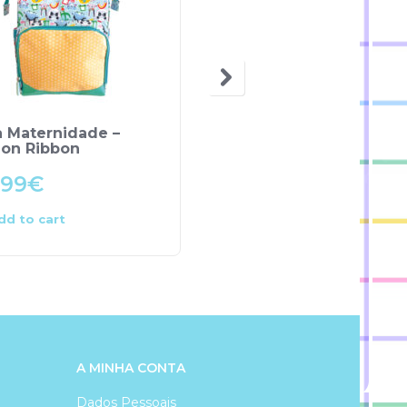
a Maternidade –
Bolsa – Minnie
on Ribbon
.99
€
10.00
€
dd to cart
Add to cart
A MINHA CONTA
Dados Pessoais