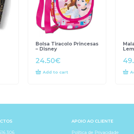
Bolsa Tiracolo Princesas
Mal
– Disney
Lem
24.50
€
49
Add to cart
A
CTOS
APOIO AO CLIENTE
616 306
Política de Privacidade