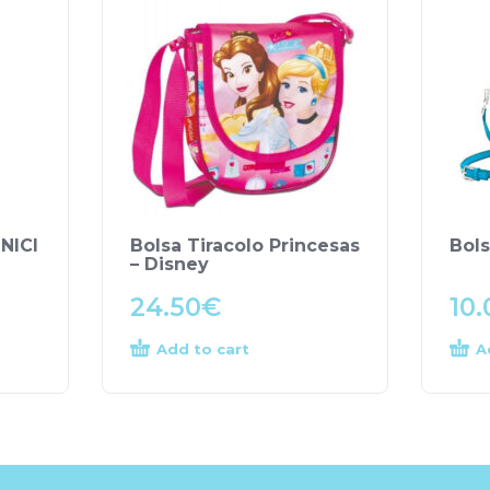
 NICI
Bolsa Tiracolo Princesas
Bols
– Disney
24.50
€
10.
Add to cart
A