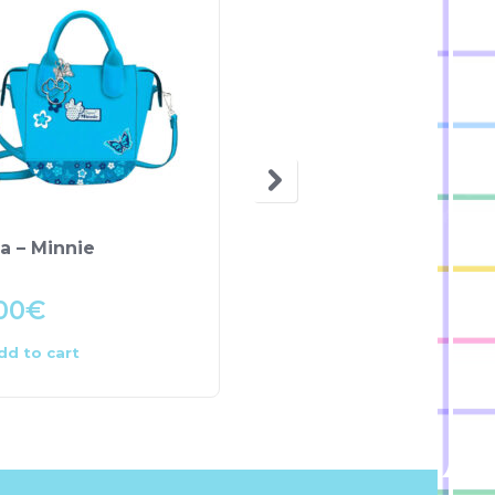
a – Minnie
Porta-chaves com
porta-moedas – Micke
00
€
5.90
€
dd to cart
Add to cart