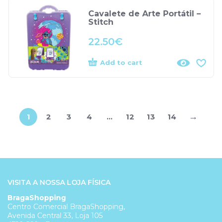
Cavalete de Arte Portátil –
Stitch
22.50
€
Add to cart
→
1
2
3
4
…
12
13
14
VISITA A NOSSA LOJA FÍSICA
BragaShopping
Centro Comercial BragaShopping,
Avenida Central 33, Loja 105