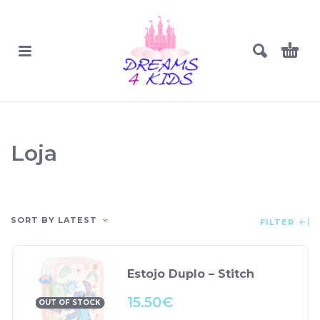
Loja
SORT BY LATEST
FILTER
Estojo Duplo – Stitch
15.50
€
OUT OF STOCK