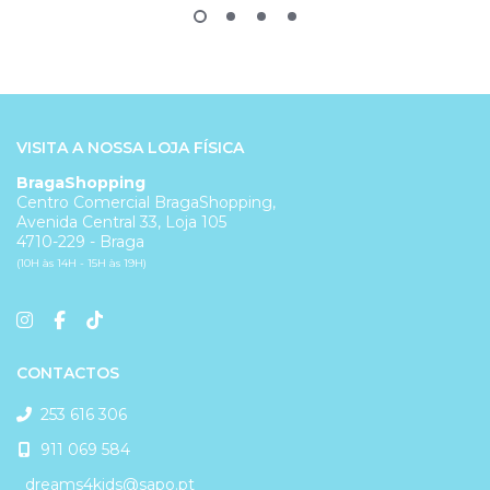
VISITA A NOSSA LOJA FÍSICA
BragaShopping
Centro Comercial BragaShopping,
Avenida Central 33, Loja 105
4710-229 - Braga
(10H às 14H - 15H às 19H)
CONTACTOS
253 616 306
911 069 584
dreams4kids@sapo.pt