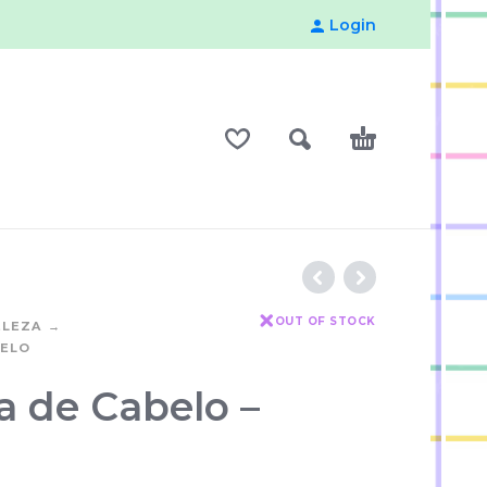
Login
OUT OF STOCK
ELEZA
BELO
a de Cabelo –