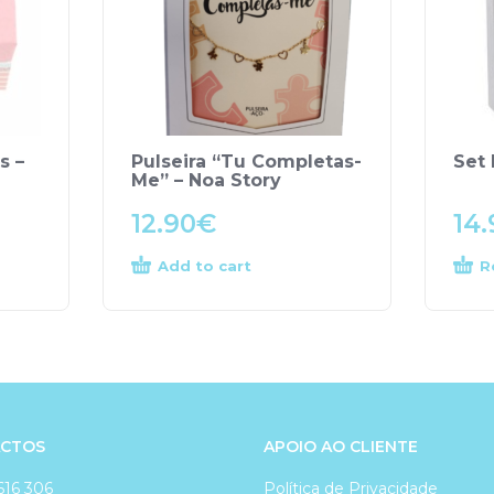
s –
Pulseira “Tu Completas-
Set 
Me” – Noa Story
12.90
€
14.
Add to cart
R
CTOS
APOIO AO CLIENTE
616 306
Política de Privacidade