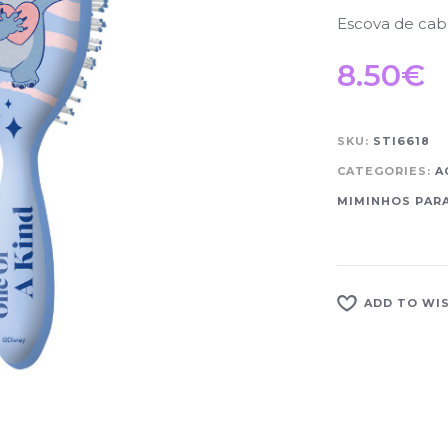
Escova de cabe
8.50
€
SKU:
STI6618
CATEGORIES:
A
MIMINHOS PARA
ADD TO WI