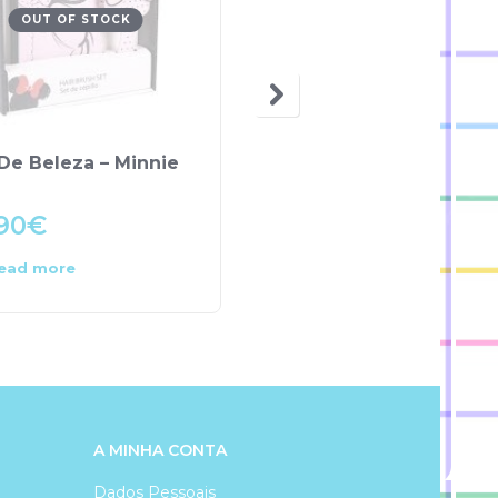
OUT OF STOCK
OUT OF STOCK
De Beleza – Minnie
Set Criação de Pulseir
90
€
7.00
€
ead more
Read more
A MINHA CONTA
Dados Pessoais