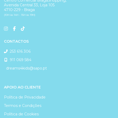
Centro Comercial BragaShopping,
Avenida Central 33, Loja 105
4710-229 - Braga
(10H às 14H - 15H às 19H)
CONTACTOS
253 616 306
911 069 584
dreams4kids@sapo.pt
APOIO AO CLIENTE
Política de Privacidade
Termos e Condições
Política de Cookies