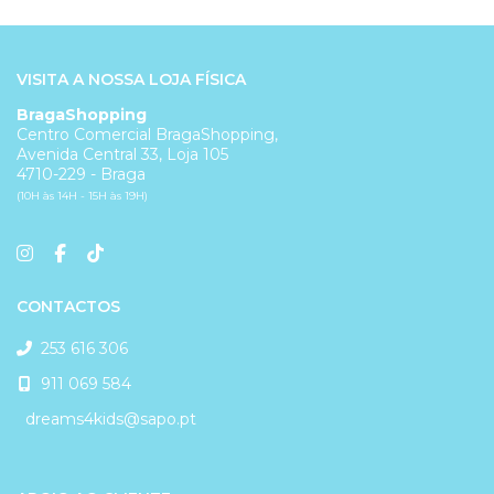
VISITA A NOSSA LOJA FÍSICA
BragaShopping
Centro Comercial BragaShopping,
Avenida Central 33, Loja 105
4710-229 - Braga
(10H às 14H - 15H às 19H)
CONTACTOS
253 616 306
911 069 584
dreams4kids@sapo.pt