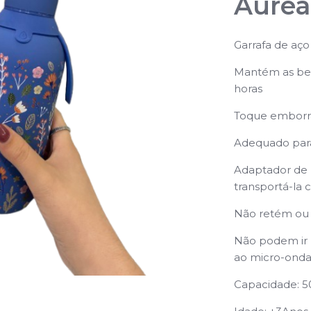
Aurea
Garrafa de aç
Mantém as bebi
horas
Toque emborr
Adequado para
Adaptador de 
transportá-la 
Não retém ou 
Não podem ir p
ao micro-onda
Capacidade: 