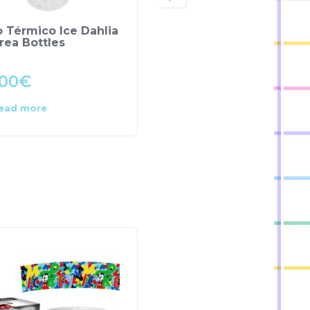
 Térmico Ice Dahlia
Vaso Térmico Mazarin
rea Bottles
Wild Flowers – Aurea
Bottles
.00
€
23.00
€
ead more
Read more