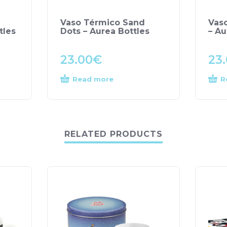
Vaso Térmico Sand
Vaso
tles
Dots – Aurea Bottles
– Au
23.00
€
23
Read more
R
RELATED PRODUCTS