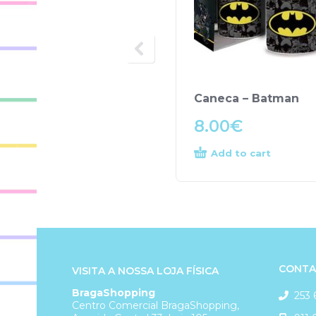
Caneca – Batman
8.00
€
Add to cart
CONTA
VISITA A NOSSA LOJA FÍSICA
BragaShopping
253 
Centro Comercial BragaShopping,