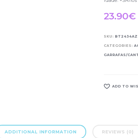
Idade: +3Anos
23.90
€
SKU:
BT2434AZ
CATEGORIES:
A
GARRAFAS/CANT
ADD TO WI
ADDITIONAL INFORMATION
REVIEWS (0)