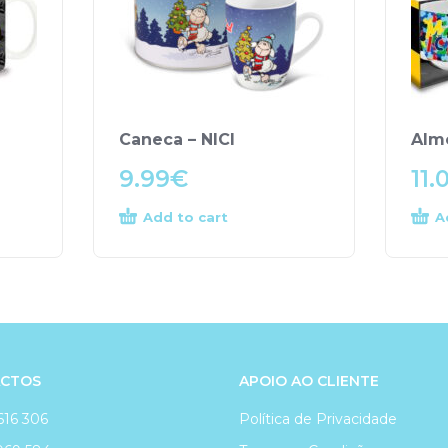
Caneca – NICI
Alm
9.99
€
11.
Add to cart
A
CTOS
APOIO AO CLIENTE
616 306
Política de Privacidade