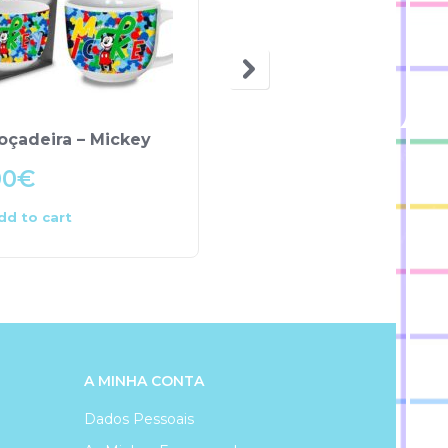
OUT OF STOCK
oçadeira – Mickey
Caneca – NICI
00
€
6.99
€
dd to cart
Read more
A MINHA CONTA
Dados Pessoais