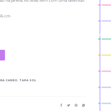
ação na janela; As telas vêm com uma divertido
 36 cm
s
ARA CARRO
,
TAPA SOL