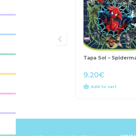
Tapa Sol – Spiderm
9.20
€
Add to cart