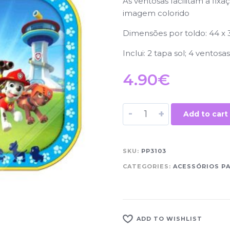
As ventosas facilitam a fix
imagem colorido
Dimensões por toldo: 44 x
Inclui: 2 tapa sol; 4 ventosa
4.90
€
-
+
Add to cart
SKU:
PP3103
CATEGORIES:
ACESSÓRIOS P
ADD TO WISHLIST