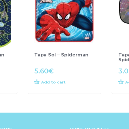
an
Tapa Sol – Spiderman
Tapa
Spi
5.60
€
3.
Add to cart
A