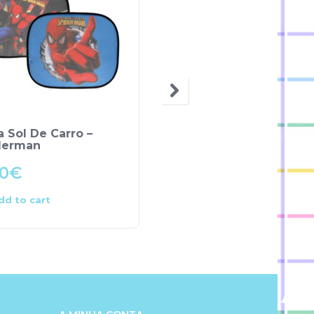
 Sol De Carro –
Parasol Cortina – Minn
derman
00
€
14.80
€
dd to cart
Add to cart