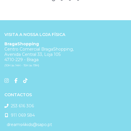
VISITA A NOSSA LOJA FÍSICA
BragaShopping
Centro Comercial BragaShopping,
Avenida Central 33, Loja 105
4710-229 - Braga
(10H às 14H - 15H às 19H)
CONTACTOS
253 616 306
911 069 584
dreams4kids@sapo.pt