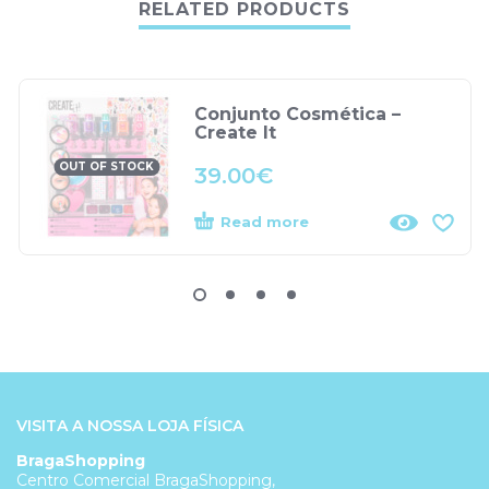
RELATED PRODUCTS
Conjunto Cosmética –
Create It
OUT OF STOCK
39.00
€
Read more
VISITA A NOSSA LOJA FÍSICA
BragaShopping
Centro Comercial BragaShopping,