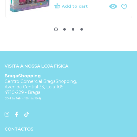
Add to cart
VISITA A NOSSA LOJA FÍSICA
BragaShopping
Centro Comercial BragaShopping,
Avenida Central 33, Loja 105
4710-229 - Braga
(10H às 14H - 15H às 19H)
CONTACTOS