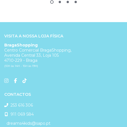
VISITA A NOSSA LOJA FÍSICA
BragaShopping
Centro Comercial BragaShopping,
Avenida Central 33, Loja 105
4710-229 - Braga
(10H às 14H - 15H às 19H)
CONTACTOS
253 616 306
911 069 584
dreams4kids@sapo.pt