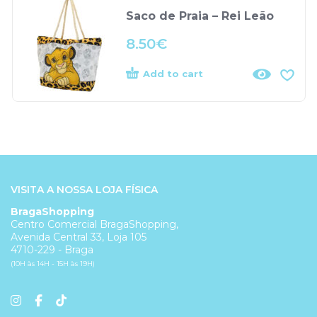
Saco de Praia – Rei Leão
8.50
€
Add to cart
VISITA A NOSSA LOJA FÍSICA
BragaShopping
Centro Comercial BragaShopping,
Avenida Central 33, Loja 105
4710-229 - Braga
(10H às 14H - 15H às 19H)