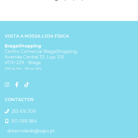
VISITA A NOSSA LOJA FÍSICA
BragaShopping
Centro Comercial BragaShopping,
Avenida Central 33, Loja 105
4710-229 - Braga
(10H às 14H - 15H às 19H)
CONTACTOS
253 616 306
911 069 584
dreams4kids@sapo.pt