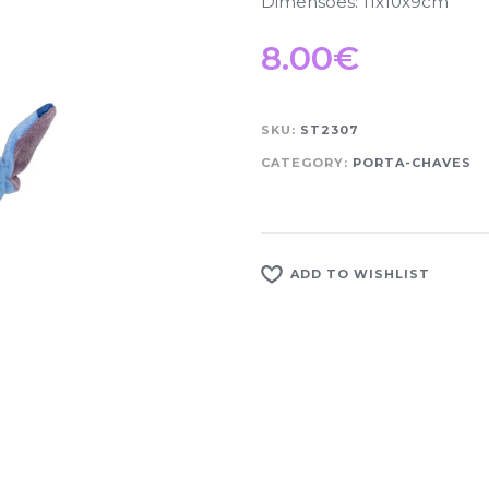
Dimensões: 11x10x9cm
8.00
€
SKU:
ST2307
CATEGORY:
PORTA-CHAVES
ADD TO WISHLIST