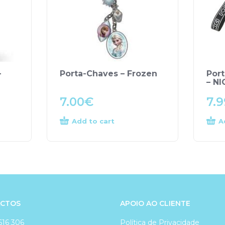
–
Porta-Chaves – Frozen
Por
– NI
7.00
€
7.9
Add to cart
A
CTOS
APOIO AO CLIENTE
616 306
Política de Privacidade