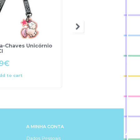
ta-Chaves Unicórnio
Porta-chaves Pato
CI
Donald – Disney
9
€
6.90
€
dd to cart
Add to cart
A MINHA CONTA
Dados Pessoais