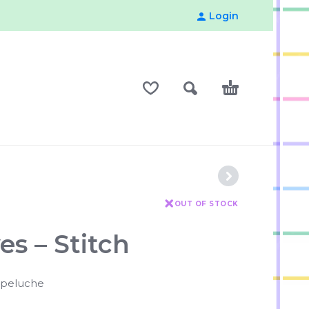
Login
OUT OF STOCK
s – Stitch
 peluche