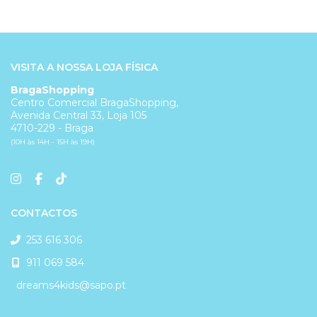
VISITA A NOSSA LOJA FÍSICA
BragaShopping
Centro Comercial BragaShopping,
Avenida Central 33, Loja 105
4710-229 - Braga
(10H às 14H - 15H às 19H)
CONTACTOS
253 616 306
911 069 584
dreams4kids@sapo.pt