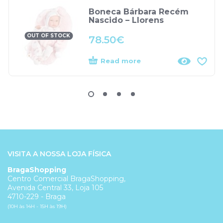
Boneca Bárbara Recém
Nascido – Llorens
OUT OF STOCK
78.50
€
Read more
VISITA A NOSSA LOJA FÍSICA
BragaShopping
Centro Comercial BragaShopping,
Avenida Central 33, Loja 105
4710-229 - Braga
(10H às 14H - 15H às 19H)