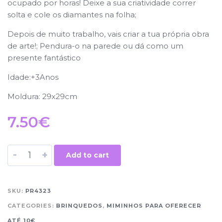
ocupado por horas! Deixe a sua criatividade correr
solta e cole os diamantes na folha;
Depois de muito trabalho, vais criar a tua própria obra
de arte!; Pendura-o na parede ou dá como um
presente fantástico
Idade:+3Anos
Moldura: 29x29cm
7.50
€
-
+
Add to cart
SKU:
PR4323
CATEGORIES:
BRINQUEDOS
,
MIMINHOS PARA OFERECER
ATÉ 10€