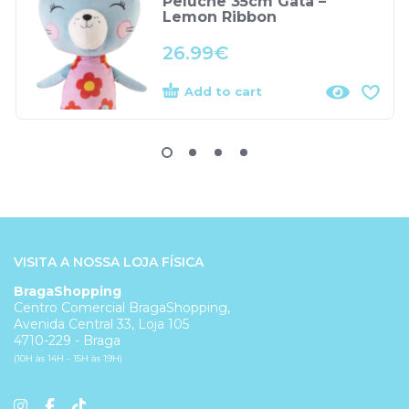
Peluche 35cm Gata –
Lemon Ribbon
26.99
€
Add to cart
VISITA A NOSSA LOJA FÍSICA
BragaShopping
Centro Comercial BragaShopping,
Avenida Central 33, Loja 105
4710-229 - Braga
(10H às 14H - 15H às 19H)