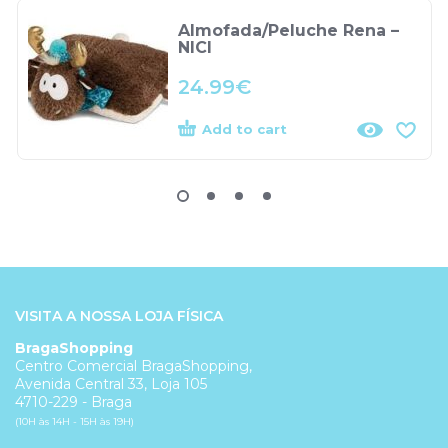
Almofada/Peluche Rena –
NICI
24.99
€
Add to cart
VISITA A NOSSA LOJA FÍSICA
BragaShopping
Centro Comercial BragaShopping,
Avenida Central 33, Loja 105
4710-229 - Braga
(10H às 14H - 15H às 19H)