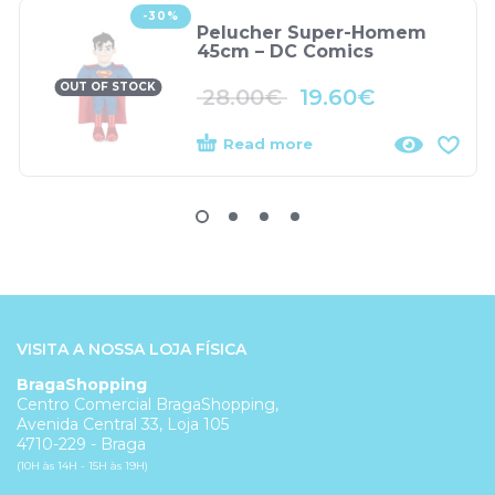
-30%
Pelucher Super-Homem
45cm – DC Comics
OUT OF STOCK
28.00
€
19.60
€
Read more
VISITA A NOSSA LOJA FÍSICA
BragaShopping
Centro Comercial BragaShopping,
Avenida Central 33, Loja 105
4710-229 - Braga
(10H às 14H - 15H às 19H)