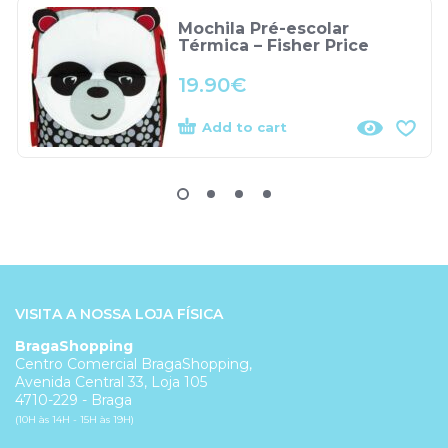
Mochila Pré-escolar
Térmica – Fisher Price
19.90
€
Add to cart
VISITA A NOSSA LOJA FÍSICA
BragaShopping
Centro Comercial BragaShopping,
Avenida Central 33, Loja 105
4710-229 - Braga
(10H às 14H - 15H às 19H)