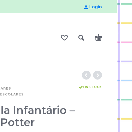
Login
1 IN STOCK
LARES
-ESCOLARES
a Infantário –
 Potter