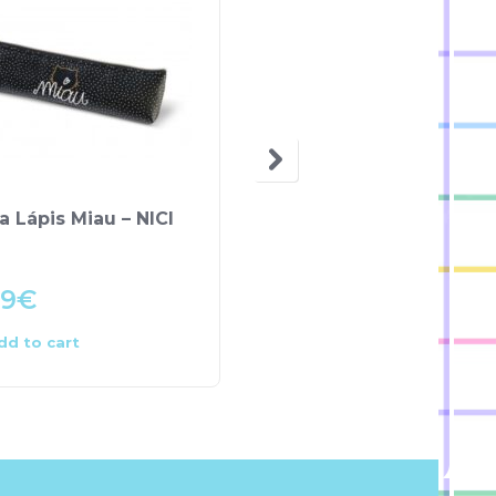
a Lápis Miau – NICI
Bloco de Notas
Unicórnio – NICI
99
€
6.99
€
dd to cart
Add to cart