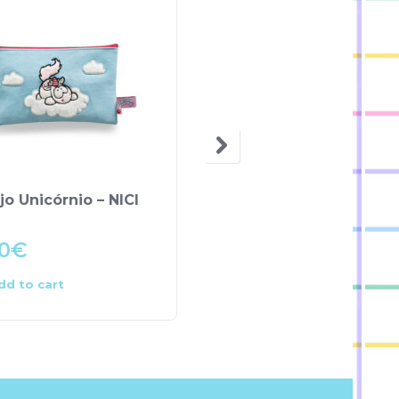
jo Unicórnio – NICI
Mochila Pré-Escolar 
3D – Looney Tunes
0
€
8.00
€
dd to cart
Add to cart