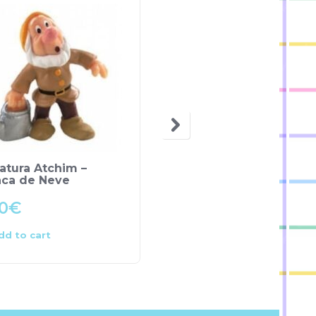
OUT OF STOCK
atura Atchim –
Miniatura Cruella De V
nca de Neve
– 101 Dálmatas
0
€
8.50
€
dd to cart
Read more