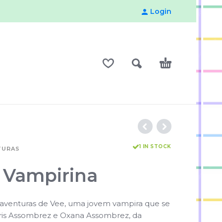
Login
1 IN STOCK
TURAS
– Vampirina
aventuras de Vee, uma jovem vampira que se
ris Assombrez e Oxana Assombrez, da