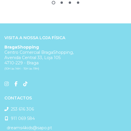
VISITA A NOSSA LOJA FÍSICA
BragaShopping
Centro Comercial BragaShopping,
Avenida Central 33, Loja 105
4710-229 - Braga
(10H às 14H - 15H às 19H)
CONTACTOS
253 616 306
911 069 584
dreams4kids@sapo.pt