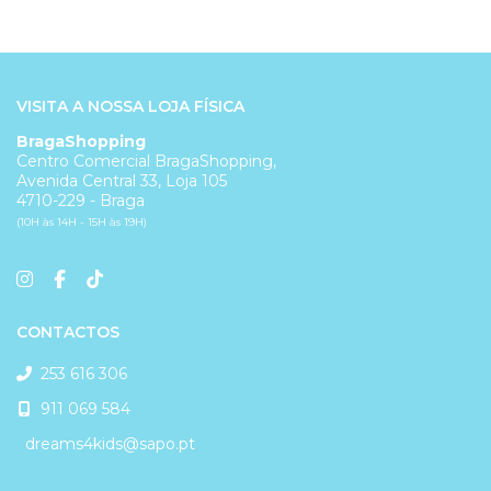
VISITA A NOSSA LOJA FÍSICA
BragaShopping
Centro Comercial BragaShopping,
Avenida Central 33, Loja 105
4710-229 - Braga
(10H às 14H - 15H às 19H)
CONTACTOS
253 616 306
911 069 584
dreams4kids@sapo.pt