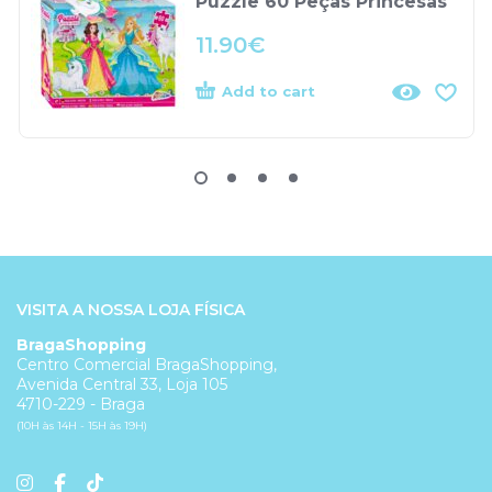
Puzzle 60 Peças Princesas
11.90
€
Add to cart
VISITA A NOSSA LOJA FÍSICA
BragaShopping
Centro Comercial BragaShopping,
Avenida Central 33, Loja 105
4710-229 - Braga
(10H às 14H - 15H às 19H)