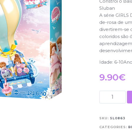
Constrói o Bal
Sluban
A série GIRLS
de-rosa de uma
divertirem-se
coloridos são 
aprendizagem 
desenvolvime
Idade: 6-10An
9.90
€
SKU:
SL0863
CATEGORIES:
B