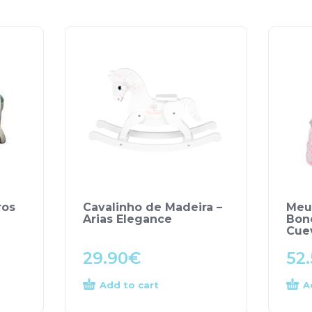
ros
Cavalinho de Madeira –
Meu
Arias Elegance
Bon
Cue
29.90
€
52
Add to cart
A