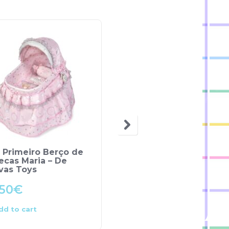
OUT OF STOCK
 Primeiro Berço de
Boneca Beatriz Rebor
ecas Maria – De
Edição Limitada –
vas Toys
Llorens
.50
€
250.00
€
dd to cart
Read more