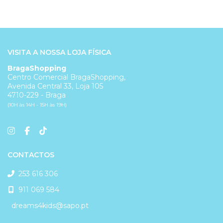
VISITA A NOSSA LOJA FÍSICA
BragaShopping
Centro Comercial BragaShopping,
Avenida Central 33, Loja 105
4710-229 - Braga
(10H às 14H - 15H às 19H)
CONTACTOS
253 616 306
911 069 584
dreams4kids@sapo.pt