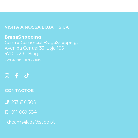
VISITA A NOSSA LOJA FÍSICA
BragaShopping
Centro Comercial BragaShopping,
Avenida Central 33, Loja 105
4710-229 - Braga
(10H às 14H - 15H às 19H)
CONTACTOS
253 616 306
911 069 584
dreams4kids@sapo.pt