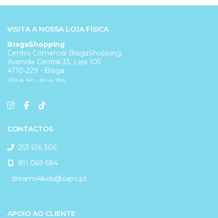
VISITA A NOSSA LOJA FÍSICA
BragaShopping
Centro Comercial BragaShopping,
Avenida Central 33, Loja 105
4710-229 - Braga
(10H às 14H - 15H às 19H)
CONTACTOS
253 616 306
911 069 584
dreams4kids@sapo.pt
APOIO AO CLIENTE